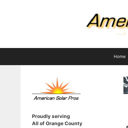
Skip
to
content
Home
Proudly serving
All of Orange County
A