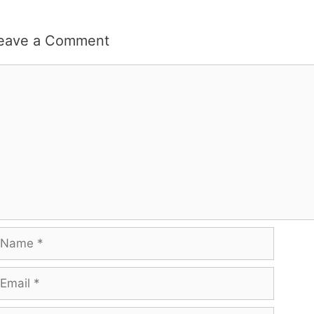
eave a Comment
omment
ame
mail