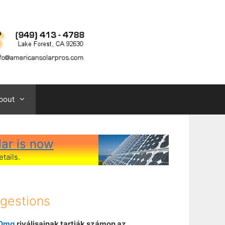
bout
lar is now
tails.
gestions
20mg
riválisainak tartják számon az