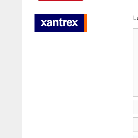
L
C
N
E