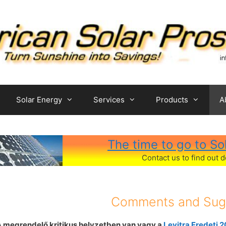
Solar Energy
Services
Products
A
The time to go to So
Contact us to find out de
Comments and Sug
 megrendelő kritikus helyzetben van vagy a
Levitra Eredeti 