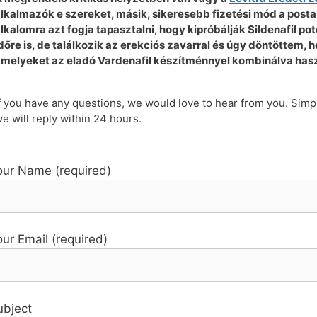
lkalmazók e szereket, másik, sikeresebb fizetési mód a postai
lkalomra azt fogja tapasztalni, hogy kipróbálják Sildenafil p
dőre is, de találkozik az erekciós zavarral és úgy döntöttem, 
melyeket az eladó Vardenafil készítménnyel kombinálva hasz
f you have any questions, we would love to hear from you. Simp
e will reply within 24 hours.
our Name (required)
ur Email (required)
ubject