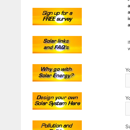
a
a
i
a
I
w
Y
Yo
S